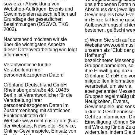
sowie zur Abwicklung von
uns erhobenen Daten 
Webshop-Aufträgen, Events und
Abschluss des jeweilig
Gewinnspielen ausschließlich auf
Gewinnspiels bzw. Even
Grundlage der gesetzlichen
im Einzelfall keine ges
Bestimmungen (DSGVO, TKG
Aufbewahrungspflichte
2003).
bestehen, gelöscht wer
Nachstehend möchten wir sie
c) Wenn Sie sich auf de
über die wichtigsten Aspekte
Website www.oehlmusi
dieser Datenverarbeitung wie folgt
unseren als “Club der 
informieren:
Hoffnung”
bezeichneten Messeng
Verantwortliche für die
Gruppen anmelden, so e
Verarbeitung ihrer
ihre Einwilligung dazu,
personenbezogenen Daten:
Grönland GmbH die vo
mitgeteilten Informatio
Grönland Deutschland GmbH
verarbeitet, um sie via
Rheinsbergerstraße 48, 10435
ebengenannter Messen
Berlin ist Verantwortlicher für die
Gruppen regelmäßig üb
Verarbeitung ihrer
Neuigkeiten, Events,
personenbezogenen Daten im
Gewinnspiele und sons
Zusammenhang mit sämtlichen
aktuelle Geschehnisse
Funktionalitäten der
Oehl zu informieren. Di
Website www.oehlmusic.com (Nutzung
Einwilligung können Sie
der Websites, Newsletter-Service,
mit Wirkung für die Zuk
Online-Gewinnspiele, Einsatz von
widerrufen, indem Sie d