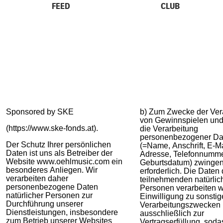
FEED
CLUB
Sponsored by SKE
b) Zum Zwecke der Ver
von Gewinnspielen und
(https://www.ske-fonds.at).
die Verarbeitung
personenbezogener Da
Der Schutz Ihrer persönlichen
(=Name, Anschrift, E-Ma
Daten ist uns als Betreiber der
Adresse, Telefonnumm
Website www.oehlmusic.com ein
Geburtsdatum) zwinge
besonderes Anliegen. Wir
erforderlich. Die Daten 
verarbeiten daher
teilnehmenden natürlic
personenbezogene Daten
Personen verarbeiten w
natürlicher Personen zur
Einwilligung zu sonsti
Durchführung unserer
Verarbeitungszwecken
Dienstleistungen, insbesondere
ausschließlich zur
zum Betrieb unserer Websites
Vertragserfüllung, soda