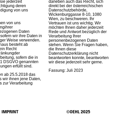
sie jederzeit
daneben auch das Recht, sich
chtigung deren
direkt bei der österreichischen
ndigung von uns
Datenschutzbehörde,
Wickenburggasse 8-10, 1080
Wien, zu beschweren. Ihr
nen von uns
Vertrauen ist uns wichtig. Wir
ngihrer
möchten Ihnen daher jederzeit
ezogenen Daten
Rede und Antwort bezüglich der
sofern wir ihre Daten in
Verarbeitung Ihrer
iger Weise verwenden.
personenbezogenen Daten
naus besteht ab
stehen. Wenn Sie Fragen haben,
ein Recht
die Ihnen diese
hränkungder
Datenschutzerklärung nicht
beitung, sofern die in
beantworten konnte, beantworten
s 1 DSGVO genannten
wir diese jederzeit sehr gerne.
ungen erfüllt sind.
Fassung: Juli 2023
en ab 25.5.2018 das
s wir ihnen jene Daten,
ns zur Verarbeitung
IMPRINT
©OEHL 2025