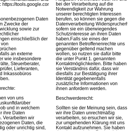
bei der Verarbeitung auf die
Notwendigkeit zur Wahrung
unserer berechtigten Interessen
ersonenbezogenen Daten
berufen, so können sie gegen die
m Zwecke der
Datenverarbeitung Widersprucherh
wicklung sowie zur
sofern sie ein überwiegendes
echtlicher
Schutzinteresse an ihren Daten
ungen einschließlich der
haben.Falls sie eines der
 von
genannten Betroffenenrechte uns
prüchen
gegenüber geltend machen
alls an externe
wollen, so nutzen sie dafür bitte
ter wie insbesondere
die unter Punkt 1. genannten
lte, Steuerberater,
Kontaktmöglichkeiten. Bitte haben
prüfer, Lieferanten,
sie Verständnis dafür, dass wir
d Inkassobüros
diesfalls zur Bestätigung ihrer
eben.
Identität gegebenenfalls
zusätzliche Informationen von
nrechte:
ihnen anfordern werden.
nen von uns
Beschwerderecht:
Auskunftdarüber
 ob und in welchem
Sollten sie der Meinung sein, dass
r ihre Daten
wir ihre Daten unrechtmäßig
. Verarbeiten wir
verarbeiten, so ersuchen wir sie,
ezogenen Daten, die
zur umgehenden Klärung mit uns
ig oder unrichtig sind,
Kontakt aufzunehmen. Sie haben