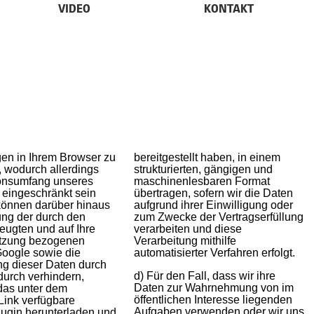
VIDEO
KONTAKT
gen in Ihrem Browser zu
bereitgestellt haben, in einem
, wodurch allerdings
strukturierten, gängigen und
ionsumfang unseres
maschinenlesbaren Format
eingeschränkt sein
übertragen, sofern wir die Daten
können darüber hinaus
aufgrund ihrer Einwilligung oder
ung der durch den
zum Zwecke der Vertragserfüllung
eugten und auf Ihre
verarbeiten und diese
tzung bezogenen
Verarbeitung mithilfe
oogle sowie die
automatisierter Verfahren erfolgt.
d) Für den Fall, dass wir ihre
Daten zur Wahrnehmung von im
öffentlichen Interesse liegenden
Aufgaben verwenden oder wir uns