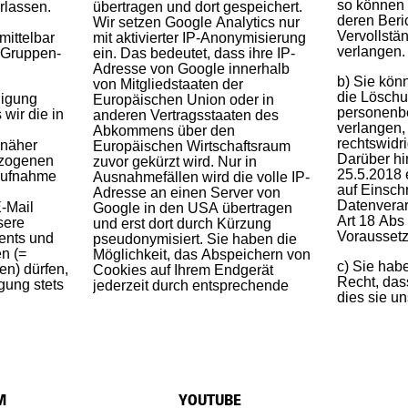
so können 
rlassen.
übertragen und dort gespeichert.
deren Beri
Wir setzen Google Analytics nur
Vervollstä
ittelbar
mit aktivierter IP-Anonymisierung
verlangen.
-Gruppen-
ein. Das bedeutet, dass ihre IP-
Adresse von Google innerhalb
b) Sie kön
von Mitgliedstaaten der
die Löschu
ligung
Europäischen Union oder in
personenb
 wir die in
anderen Vertragsstaaten des
verlangen, 
Abkommens über den
rechtswidr
 näher
Europäischen Wirtschaftsraum
Darüber hi
ezogenen
zuvor gekürzt wird. Nur in
25.5.2018 
aufnahme
Ausnahmefällen wird die volle IP-
auf Einsc
Adresse an einen Server von
Datenverar
-Mail
Google in den USA übertragen
Art 18 Ab
sere
und erst dort durch Kürzung
Voraussetz
ents und
pseudonymisiert. Sie haben die
n (=
Möglichkeit, das Abspeichern von
c) Sie hab
n) dürfen,
Cookies auf Ihrem Endgerät
Recht, das
igung stets
jederzeit durch entsprechende
dies sie u
M
YOUTUBE