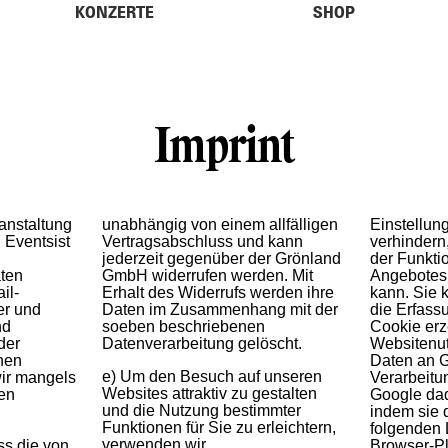
KONZERTE
SHOP
Imprint
anstaltung
unabhängig von einem allfälligen
Einstellun
 Eventsist
Vertragsabschluss und kann
verhindern
jederzeit gegenüber der Grönland
der Funkt
ten
GmbH widerrufen werden. Mit
Angebotes 
il-
Erhalt des Widerrufs werden ihre
kann. Sie 
er und
Daten im Zusammenhang mit der
die Erfass
nd
soeben beschriebenen
Cookie erz
der
Datenverarbeitung gelöscht.
Websitenu
hen
Daten an G
e) Um den Besuch auf unseren
Verarbeitung dieser Daten durch
ir mangels
Websites attraktiv zu gestalten
Google dadurch verhindern,
gen
und die Nutzung bestimmter
indem sie das unter dem
Funktionen für Sie zu erleichtern,
folgenden Link verfügbare
verwenden wir
Browser-Plugin herunterladen und
ss die von