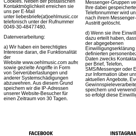
Cookies. Neben der postalischen
Messenger-Gruppen ve
Kontaktmöglichkeit erreichen sie
Ihre dabei gespeicherte
uns per E-Mail
Telefonnummer wird unm
unter liebesbriefe(at)oehlmusic.com sowie
nach ihrem Messenger
telefonisch unter der Rufnummer
Austritt gelöscht.
0049-30-48477480.
d) Wenn sie ihre Einwil
Datenverarbeitung:
dazu erteilt haben, dass
der abgegebenen
a) Wir haben ein berechtigtes
Einwilligungserklärung
Interesse daran, die Funktionalität
definierten personenb
der
Daten zwecks Kontakt
Website www.oehlmusic.com aufrechtzuerhalten
per Brief, Telefon,
sowie gezielte Angriffe in Form
SMS/Messenger oder E
von Serverüberlastungen und
zur Information über un
anderer Systemschädigungen
aktuellen Angebote, Ev
abzuwehren. Aus diesem Grund
Gewinnspieleverarbeite
speichern wir die IP-Adressen
speichern und verwende
unserer Website-Besucher für
so erfolgt diese Einwill
einen Zeitraum von 30 Tagen.
FACEBOOK
INSTAGRA