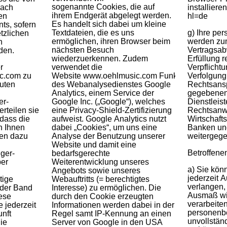
sogenannte Cookies, die auf
installieren: https://tools.google.com/dlpage/gaoptout?
nach
ihrem Endgerät abgelegt werden.
en
hl=de
Es handelt sich dabei um kleine
ts, sofern
Textdateien, die es uns
g) Ihre p
etzlichen
ermöglichen, ihren Browser beim
werden zu
n
nächsten Besuch
Vertragsab
den.
wiederzuerkennen. Zudem
Erfüllung r
r
verwendet die
Verpflicht
c.com zu
Website www.oehlmusic.com Funktionen
Verfolgung
guten
des Webanalysedienstes Google
Rechtsans
Analytics, einem Service der
gegebenenf
er-
Google Inc. („Google“), welches
Dienstleis
rteilen sie
eine Privacy-Shield-Zertifizierung
Rechtsanwä
 dass die
aufweist. Google Analytics nutzt
Wirtschafts
n Ihnen
dabei „Cookies“, um uns eine
Banken un
nen dazu
Analyse der Benutzung unserer
weitergeg
Website und damit eine
Betroffene
ger-
bedarfsgerechte
er
Weiterentwicklung unseres
a) Sie kön
Angebots sowie unseres
jederzeit 
tige
Webauftritts (= berechtigtes
verlangen,
 der Band
Interesse) zu ermöglichen. Die
Ausmaß wi
ese
durch den Cookie erzeugten
verarbeiten
 jederzeit
Informationen werden dabei in der
personenb
unft
Regel samt IP-Kennung an einen
unvollständ
ie
Server von Google in den USA